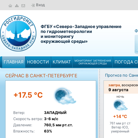
Вход
ФГБУ «Северо-Западное управление
Ф
по гидрометеорологии
и мониторингу
окружающей среды»
ГЛАВНАЯ
НОВОСТИ
КЛИМАТ
МОНИТОРИНГ ЗАГРЯЗНЕНИЯ
ПОГОДА С
ОКРУЖАЮЩЕЙ СРЕДЫ
СЕЙЧАС В САНКТ-ПЕТЕРБУРГЕ
Прогноз по Сан
завтра,
воскресе
9 августа
+17.5 °C
ночь
Ветер:
ЗАПАДНЫЙ
+14 °C
Скорость ветра:
3-6 м/с
761 мм рт ст
Давление:
760,5 мм рт.ст.
Ветер ЮЗ,
Влажность:
63%
умеренный