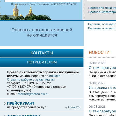
По данным м/с Санкт-Петербург за 08.08.2026 22 МСК
Прогноз по Ленинг
Прогноз неблагопр
Перечень опасных 
Перечень опасных 
Опасных погодных явлений
не ожидается
НОВОСТИ
КОНТАКТЫ
ПОТРЕБИТЕЛЯМ
07.08 2026
О температуре
Проверить
готовность справки и поступление
По данным наблюд
оплаты
можно, перейдя по
ссылке
в Финском заливе 
Отдел по работе с заказчиками
тел/факс: +7 (812) 328-27-22,
07.08 2026
+7 (921) 187-97-49 (справки о фоновых
Из архива пет
концентрациях)
В этот день 7 
e-mail:
market@meteo.nw.ru
температуры воз
максимум темпера
ПРЕЙСКУРАНТ
06.08 2026
на предоставление услуг
Скачать
О температуре
По данным наблюд