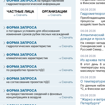
ФОРМА ЗАПРОСА
на предоставление
в Финском заливе 
гидрометеорологической информации
06.08 2026
ЧАСТНЫЕ ЛИЦА
ОРГАНИЗАЦИИ
Гидрометеорол
Скачать
Скачать
Преобладающими
процессы цик
воздействия были
ФОРМА ЗАПРОСА
о погодных условиях для обоснования
06.08 2026
изменения сроков рубки лесных насаждений
Атлантический
Скачать
дожди и прохл
ФОРМА ЗАПРОСА
На северо-запад
гидрологических характеристик
Скачать
Скандинавский 
Русский Север...
ФОРМА ЗАПРОСА
06.08 2026
климатических характеристик
Скачать
Из архива пет
В этот день 6 
ФОРМА ЗАПРОСА
температуры воз
по разработке проекта НДС
Скачать
максимум темпера
05.08 2026
ФОРМА ЗАПРОСА
О температуре
на согласование проектов НДС
Скачать
По данным наблю
°C, в Финском зал
ФОРМА ЗАПРОСА
на предоставление сведений о фоновых
05.08 2026
концентрациях в воздухе
Скачать
"Жарко и ветре
Петербурге"